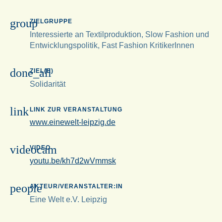
group
ZIELGRUPPE
Interessierte an Textilproduktion, Slow Fashion und
Entwicklungspolitik, Fast Fashion KritikerInnen
done_all
ZIEL(E)
Solidarität
link
LINK ZUR VERANSTALTUNG
www.einewelt-leipzig.de
videocam
VIDEO
youtu.be/kh7d2wVmmsk
people
AKTEUR/VERANSTALTER:IN
Eine Welt e.V. Leipzig