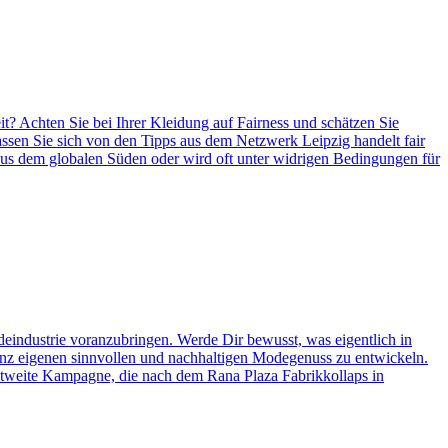
it? Achten Sie bei Ihrer Kleidung auf Fairness und schätzen Sie
ssen Sie sich von den Tipps aus dem Netzwerk Leipzig handelt fair
 aus dem globalen Süden oder wird oft unter widrigen Bedingungen für
deindustrie voranzubringen. Werde Dir bewusst, was eigentlich in
ganz eigenen sinnvollen und nachhaltigen Modegenuss zu entwickeln.
eltweite Kampagne, die nach dem Rana Plaza Fabrikkollaps in