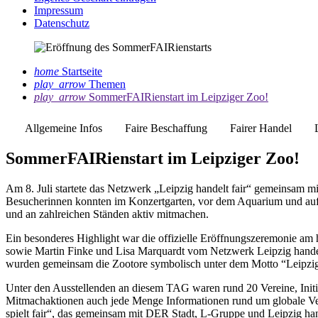
Impressum
Datenschutz
home
Startseite
play_arrow
Themen
play_arrow
SommerFAIRienstart im Leipziger Zoo!
Allgemeine Infos
Faire Beschaffung
Fairer Handel
SommerFAIRienstart im Leipziger Zoo!
Am 8. Juli startete das Netzwerk „Leipzig handelt fair“ gemeinsam 
Besucherinnen konnten im Konzertgarten, vor dem Aquarium und auf 
und an zahlreichen Ständen aktiv mitmachen.
Ein besonderes Highlight war die offizielle Eröffnungszeremonie am 
sowie Martin Finke und Lisa Marquardt vom Netzwerk Leipzig handelt
wurden gemeinsam die Zootore symbolisch unter dem Motto “Leipzig 
Unter den Ausstellenden an diesem TAG waren rund 20 Vereine, Initia
Mitmachaktionen auch jede Menge Informationen rund um globale Ver
spielt fair“, das gemeinsam mit DER Stadt, L-Gruppe und Leipzig hande