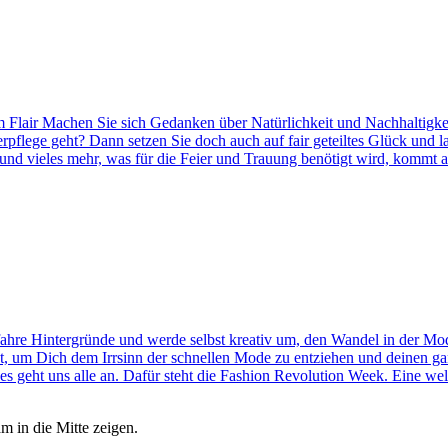
rem Flair Machen Sie sich Gedanken über Natürlichkeit und Nachhaltigke
flege geht? Dann setzen Sie doch auch auf fair geteiltes Glück und la
 und vieles mehr, was für die Feier und Trauung benötigt wird, kommt
rfahre Hintergründe und werde selbst kreativ um, den Wandel in der Mo
sst, um Dich dem Irrsinn der schnellen Mode zu entziehen und deinen 
 es geht uns alle an. Dafür steht die Fashion Revolution Week. Eine w