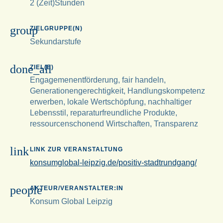
2 (Zeit)Stunden
group
ZIELGRUPPE(N)
Sekundarstufe
done_all
ZIEL(E)
Engagemenentförderung, fair handeln,
Generationengerechtigkeit, Handlungskompetenz
erwerben, lokale Wertschöpfung, nachhaltiger
Lebensstil, reparaturfreundliche Produkte,
ressourcenschonend Wirtschaften, Transparenz
link
LINK ZUR VERANSTALTUNG
konsumglobal-leipzig.de/positiv-stadtrundgang/
people
AKTEUR/VERANSTALTER:IN
Konsum Global Leipzig